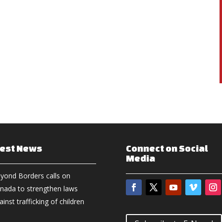
test News
Connect on Social
Media
yond Borders calls on
nada to strengthen laws
ainst trafficking of children